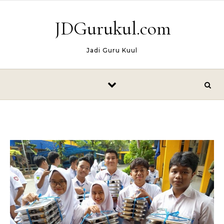
Skip to content
JDGurukul.com
Jadi Guru Kuul