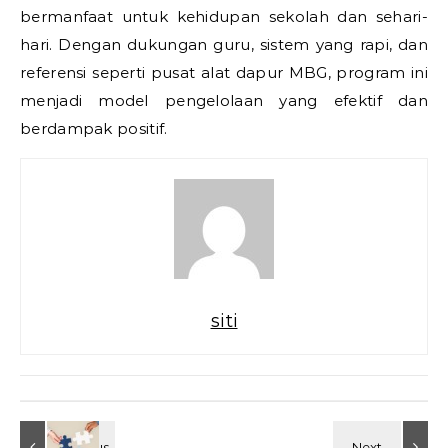
bermanfaat untuk kehidupan sekolah dan sehari-
hari. Dengan dukungan guru, sistem yang rapi, dan
referensi seperti pusat alat dapur MBG, program ini
menjadi model pengelolaan yang efektif dan
berdampak positif.
siti