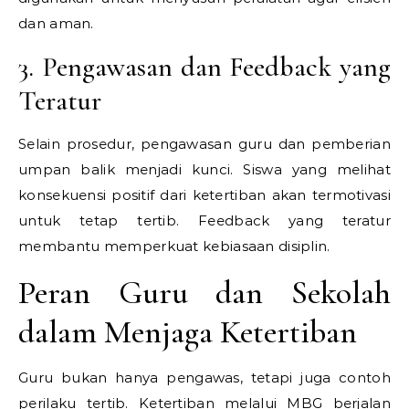
dan aman.
3. Pengawasan dan Feedback yang
Teratur
Selain prosedur, pengawasan guru dan pemberian
umpan balik menjadi kunci. Siswa yang melihat
konsekuensi positif dari ketertiban akan termotivasi
untuk tetap tertib. Feedback yang teratur
membantu memperkuat kebiasaan disiplin.
Peran Guru dan Sekolah
dalam Menjaga Ketertiban
Guru bukan hanya pengawas, tetapi juga contoh
perilaku tertib. Ketertiban melalui MBG berjalan