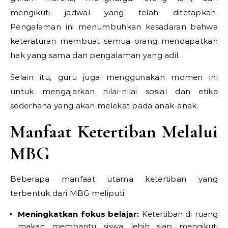
mengikuti jadwal yang telah ditetapkan.
Pengalaman ini menumbuhkan kesadaran bahwa
keteraturan membuat semua orang mendapatkan
hak yang sama dan pengalaman yang adil.
Selain itu, guru juga menggunakan momen ini
untuk mengajarkan nilai-nilai sosial dan etika
sederhana yang akan melekat pada anak-anak.
Manfaat Ketertiban Melalui
MBG
Beberapa manfaat utama ketertiban yang
terbentuk dari MBG meliputi:
Meningkatkan fokus belajar:
Ketertiban di ruang
makan membantu siswa lebih siap mengikuti