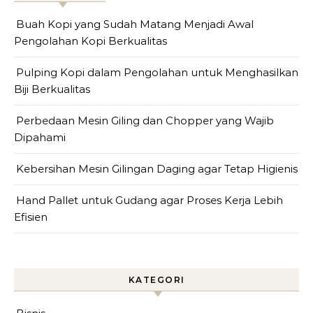
Buah Kopi yang Sudah Matang Menjadi Awal
Pengolahan Kopi Berkualitas
Pulping Kopi dalam Pengolahan untuk Menghasilkan
Biji Berkualitas
Perbedaan Mesin Giling dan Chopper yang Wajib
Dipahami
Kebersihan Mesin Gilingan Daging agar Tetap Higienis
Hand Pallet untuk Gudang agar Proses Kerja Lebih
Efisien
KATEGORI