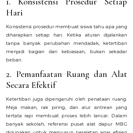
1. Konsistensi Prosedur Setiap
Hari
Konsistensi prosedur membuat siswa tahu apa yang
diharapkan setiap hari. Ketika aturan dijalankan
tanpa banyak perubahan mendadak, ketertiban
menjadi bagian dari kebiasaan, bukan sekadar
beban.
2. Pemanfaatan Ruang dan Alat
Secara Efektif
Ketertiban juga dipengaruhi oleh penataan ruang.
Meja makan, rak piring, dan alur antrean yang
tertata rapi membuat proses lebih lancar. Dalam
banyak sekolah, referensi pusat alat dapur MBG
digunakan untuk menyusun peralatan agar efisien