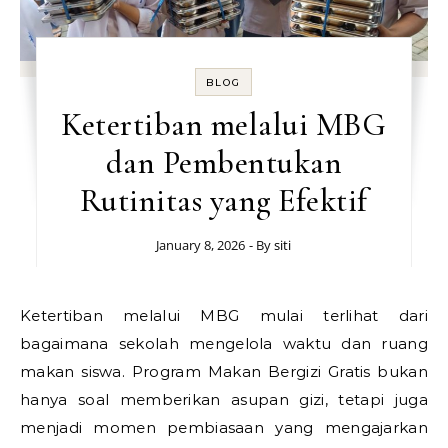
BLOG
Ketertiban melalui MBG
dan Pembentukan
Rutinitas yang Efektif
January 8, 2026
- By
siti
Ketertiban melalui MBG mulai terlihat dari
bagaimana sekolah mengelola waktu dan ruang
makan siswa. Program Makan Bergizi Gratis bukan
hanya soal memberikan asupan gizi, tetapi juga
menjadi momen pembiasaan yang mengajarkan