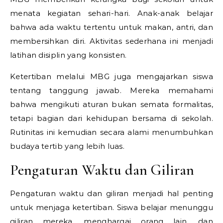
menata kegiatan sehari-hari. Anak-anak belajar
bahwa ada waktu tertentu untuk makan, antri, dan
membersihkan diri. Aktivitas sederhana ini menjadi
latihan disiplin yang konsisten.
Ketertiban melalui MBG juga mengajarkan siswa
tentang tanggung jawab. Mereka memahami
bahwa mengikuti aturan bukan semata formalitas,
tetapi bagian dari kehidupan bersama di sekolah.
Rutinitas ini kemudian secara alami menumbuhkan
budaya tertib yang lebih luas.
Pengaturan Waktu dan Giliran
Pengaturan waktu dan giliran menjadi hal penting
untuk menjaga ketertiban. Siswa belajar menunggu
giliran mereka, menghargai orang lain, dan