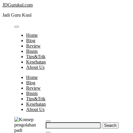
Skip
JDGurukul.com
to
Jadi Guru Kuul
content
Home
Blog
Review
Bisnis
Tips&Trik
Kesehatan
About Us
Home
Blog
Review
Bisnis
Tips&Trik
Kesehatan
About Us
Search
for: