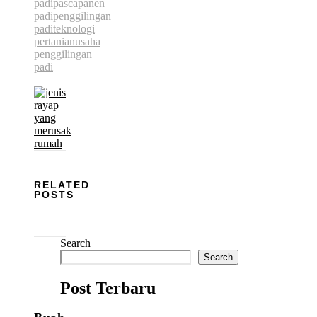
padi
pascapanen
padi
penggilingan
padi
teknologi
pertanian
usaha
penggilingan
padi
RELATED
POSTS
Search
Search
Post Terbaru