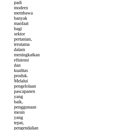
padi
modern
membawa
banyak
manfaat
bagi
sektor
pertanian,
terutama
dalam
meningkatkan
efisiensi
dan
kualitas
produk.
Melalui
pengelolaan
pascapanen
yang
baik,
penggunaan
mesin
yang
tepat,
pengendalian