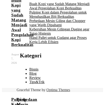
Buah
Buah Kopi yang Sudah Matang Menjadi
Kopi
Awal Pengolahan Kopi Berkualitas
yang
Pulping Kopi dalam Pengolahan untuk
Sudah
Menghasilkan Biji Berkualitas
Matang
Perbedaan Mesin Giling dan Chopper
Menjadi
yang Wajib Dipahami
Kebersihan Mesin Gilingan Daging agar
Awal
Tetap Higienis
Pengolahan
Hand Pallet untuk Gudang agar Proses
Kopi
Kerja Lebih Efisien
Berkualitas
Kategori
August
7,
2026
Bisnis
Blog
Review
Tips&Trik
Graceful Theme by
Optima Themes
Pulping
Perbedaan
Kopi
Mesin