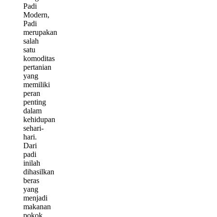
Padi
Modern,
Padi
merupakan
salah
satu
komoditas
pertanian
yang
memiliki
peran
penting
dalam
kehidupan
sehari-
hari.
Dari
padi
inilah
dihasilkan
beras
yang
menjadi
makanan
pokok