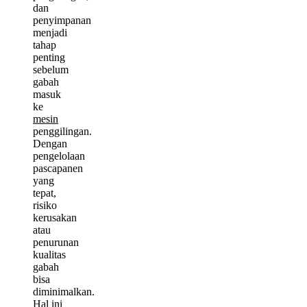
dan
penyimpanan
menjadi
tahap
penting
sebelum
gabah
masuk
ke
mesin
penggilingan.
Dengan
pengelolaan
pascapanen
yang
tepat,
risiko
kerusakan
atau
penurunan
kualitas
gabah
bisa
diminimalkan.
Hal ini