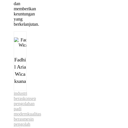
dan
memberikan
keuntungan
yang
berkelanjutan.
Fadhi
l Aria
Wica
ksana
industri
beras
konsep
pengolahan
padi
modern
kualitas
beras
mesin
pengolah