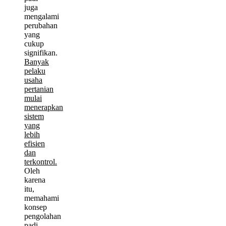
juga
mengalami
perubahan
yang
cukup
signifikan.
Banyak
pelaku
usaha
pertanian
mulai
menerapkan
sistem
yang
lebih
efisien
dan
terkontrol.
Oleh
karena
itu,
memahami
konsep
pengolahan
padi