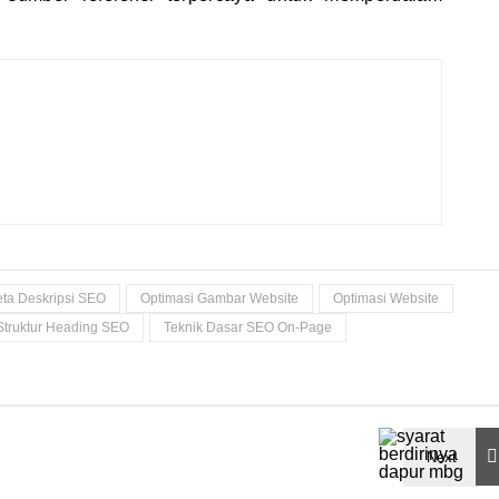
ta Deskripsi SEO
Optimasi Gambar Website
Optimasi Website
Struktur Heading SEO
Teknik Dasar SEO On-Page