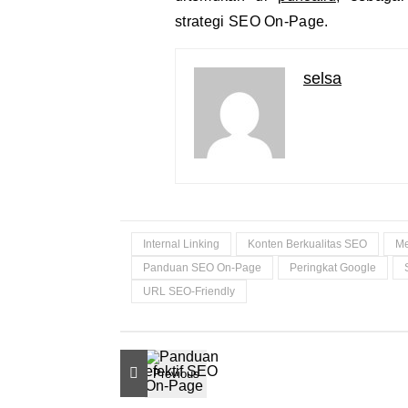
strategi SEO On-Page.
selsa
Internal Linking
Konten Berkualitas SEO
Me
Panduan SEO On-Page
Peringkat Google
URL SEO-Friendly