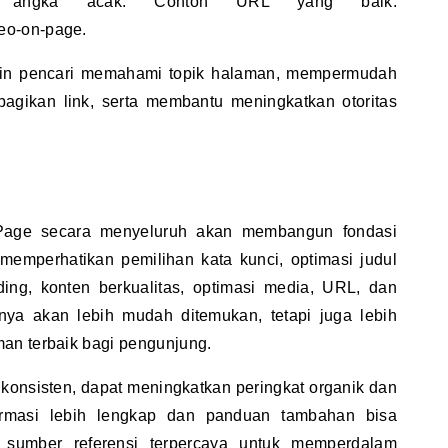
au angka acak. Contoh URL yang baik:
eo-on-page.
n pencari memahami topik halaman, mempermudah
gikan link, serta membantu meningkatkan otoritas
age secara menyeluruh akan membangun fondasi
memperhatikan pemilihan kata kunci, optimasi judul
ding, konten berkualitas, optimasi media, URL, dan
hanya akan lebih mudah ditemukan, tetapi juga lebih
an terbaik bagi pengunjung.
ra konsisten, dapat meningkatkan peringkat organik dan
Informasi lebih lengkap dan panduan tambahan bisa
 sumber referensi terpercaya untuk memperdalam