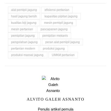
alat pemipil jagung
efisiensi pertanian
hasil jagung bersih
kapasitas pipilan jagung
kualitas biji jagung
mesin pemipil jagung
mesin pertanian
pascapanen jagung
pemipilan jagung
pemipilan mekanis
pengolahan jagung
peran alat pemipil jagung
pertanian modern
produksi jagung
produksi massal jagung.
UMKM pertanian
ALVITO GALEH ASNANTO
Penulis artikel pemula