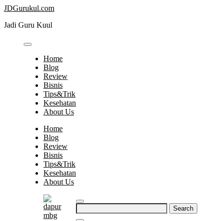
Skip
JDGurukul.com
to
Jadi Guru Kuul
content
Home
Blog
Review
Bisnis
Tips&Trik
Kesehatan
About Us
Home
Blog
Review
Bisnis
Tips&Trik
Kesehatan
About Us
Search
for: