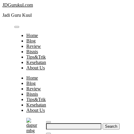
Skip
JDGurukul.com
to
Jadi Guru Kuul
content
Home
Blog
Review
Bisnis
Tips&Trik
Kesehatan
About Us
Home
Blog
Review
Bisnis
Tips&Trik
Kesehatan
About Us
Search
for: