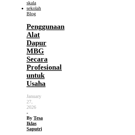
Blog
Penggunaan
Alat
Dapur
MBG
Secara
Profesional
untuk
Usaha
January
27,
2026
-
By
Tesa
Iklas
Saputri