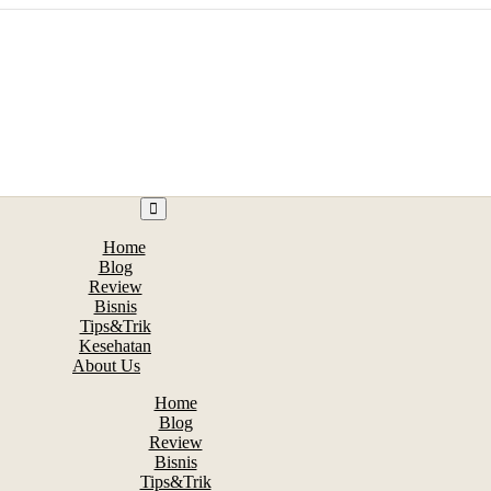
Home
Blog
Review
Bisnis
Tips&Trik
Kesehatan
About Us
Home
Blog
Review
Bisnis
Tips&Trik