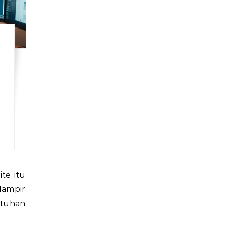
Hampir
utuhan