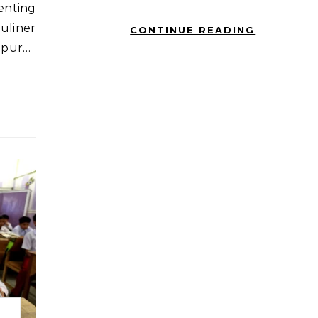
enting
liner
CONTINUE READING
dapur…