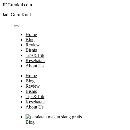
Skip
JDGurukul.com
to
Jadi Guru Kuul
content
Home
Blog
Review
Bisnis
Tips&Trik
Kesehatan
About Us
Home
Blog
Review
Bisnis
Tips&Trik
Kesehatan
About Us
Blog