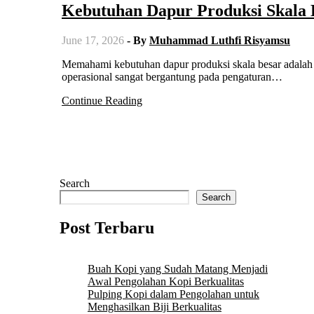
Kebutuhan Dapur Produksi Skala B
June 17, 2026
- By
Muhammad Luthfi Risyamsu
Memahami kebutuhan dapur produksi skala besar adalah langkah awal dalam membangun bisnis kuliner sukses. Efisiensi
operasional sangat bergantung pada pengaturan…
Continue Reading
Search
Search
Post Terbaru
Buah Kopi yang Sudah Matang Menjadi
Awal Pengolahan Kopi Berkualitas
Pulping Kopi dalam Pengolahan untuk
Menghasilkan Biji Berkualitas