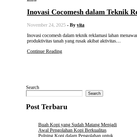
Inovasi Cocomesh dalam Teknik R
November 24, 2025
- By
vita
Inovasi cocomesh dalam teknik reklamasi lahan menawarkan solusi efektif dan ramah lingkungan untuk mengembalikan
produktivitas tanah yang rusak akibat aktivitas…
Continue Reading
Search
Search
Post Terbaru
Buah Kopi yang Sudah Matang Menjadi
Awal Pengolahan Kopi Berkualitas
Pulping Kopi dalam Pengolahan untuk