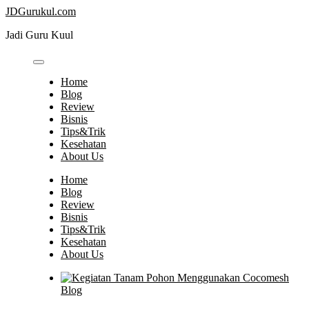
Skip
JDGurukul.com
to
Jadi Guru Kuul
content
Home
Blog
Review
Bisnis
Tips&Trik
Kesehatan
About Us
Home
Blog
Review
Bisnis
Tips&Trik
Kesehatan
About Us
Blog