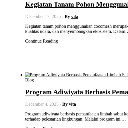
Kegiatan Tanam Pohon Mengguna
December 17, 2025
- By
vita
Kegiatan tanam pohon menggunakan cocomesh merupakan salah satu upaya penting untuk menjaga lingkungan, memperbaiki
kualitas udara, dan menyeimbangkan ekosistem. Dalam
Continue Reading
Blog
Program Adiwiyata Berbasis Pema
December 4, 2025
- By
vita
Program adiwiyata berbasis pemanfaatan limbah sabut kelapa menjadi strategi efektif untuk menanamkan kesadaran siswa
terhadap pelestarian lingkungan. Melalui program ini,…