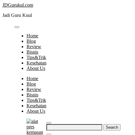
Skip
JDGurukul.com
to
Jadi Guru Kuul
content
Home
Blog
Review
Bisnis
Tips&Trik
Kesehatan
About Us
Home
Blog
Review
Bisnis
Tips&Trik
Kesehatan
About Us
Search
for: