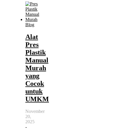
Blog
Alat
Pres
Plastik
Manual
Murah
yang
Cocok
untuk
UMKM
November
20,
2025
-