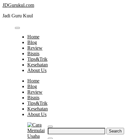
Skip
JDGurukul.com
to
Jadi Guru Kuul
content
Home
Blog
Review
Bisnis
Tips&Trik
Kesehatan
About Us
Home
Blog
Review
Bisnis
Tips&Trik
Kesehatan
About Us
Search
for: