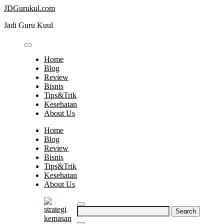
Skip
JDGurukul.com
to
Jadi Guru Kuul
content
Home
Blog
Review
Bisnis
Tips&Trik
Kesehatan
About Us
Home
Blog
Review
Bisnis
Tips&Trik
Kesehatan
About Us
Search
for: