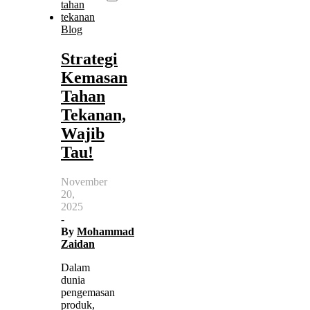
Blog
Strategi
Kemasan
Tahan
Tekanan,
Wajib
Tau!
November
20,
2025
-
By
Mohammad
Zaidan
Dalam
dunia
pengemasan
produk,