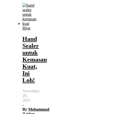
Blog
Hand
Sealer
untuk
Kemasan
Kuat,
Ini
Loh!
November
20,
2025
-
By
Mohammad
Zaidan