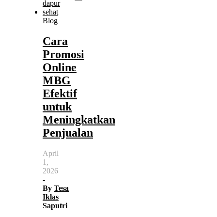
Blog
Cara
Promosi
Online
MBG
Efektif
untuk
Meningkatkan
Penjualan
April
1,
2026
-
By
Tesa
Iklas
Saputri