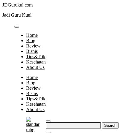
Skip
JDGurukul.com
to
Jadi Guru Kuul
content
Home
Blog
Review
Bisnis
Tips&Trik
Kesehatan
About Us
Home
Blog
Review
Bisnis
Tips&Trik
Kesehatan
About Us
Search
for: