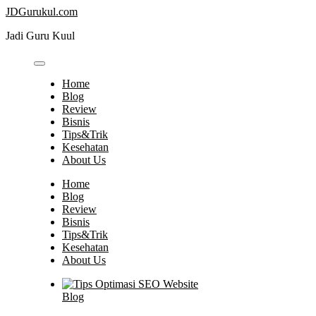
Skip
JDGurukul.com
to
Jadi Guru Kuul
content
Home
Blog
Review
Bisnis
Tips&Trik
Kesehatan
About Us
Home
Blog
Review
Bisnis
Tips&Trik
Kesehatan
About Us
Blog