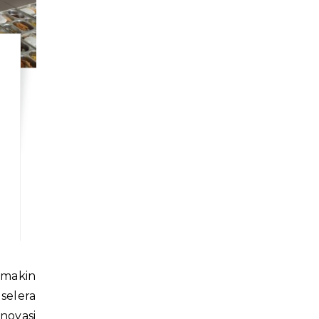
selera
novasi