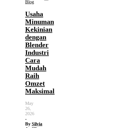
Blog
Usaha
Minuman
Kekinian
dengan
Blender
Industri
Cara
Mudah
Raih
Omzet
Maksimal
May
26,
2026
-
By
Silvia