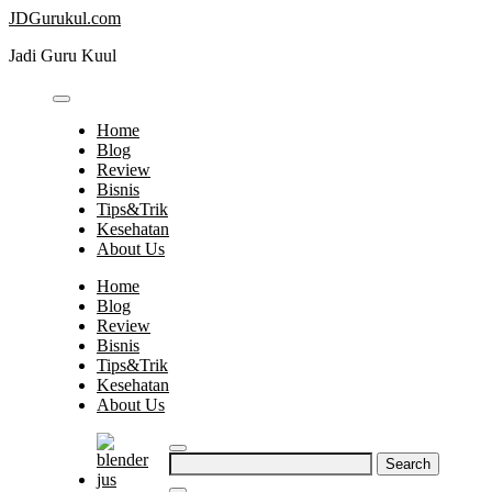
Skip
JDGurukul.com
to
Jadi Guru Kuul
content
Home
Blog
Review
Bisnis
Tips&Trik
Kesehatan
About Us
Home
Blog
Review
Bisnis
Tips&Trik
Kesehatan
About Us
Search
for: