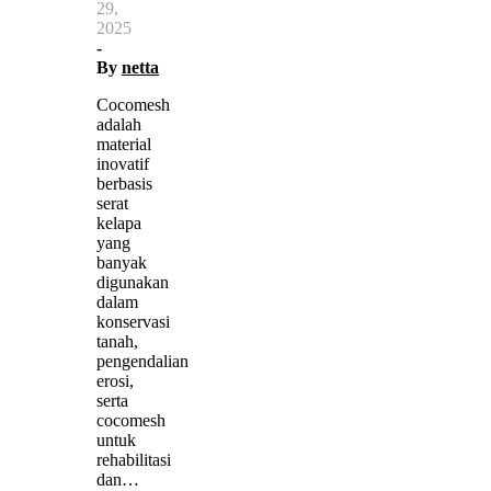
29,
2025
-
By
netta
Cocomesh
adalah
material
inovatif
berbasis
serat
kelapa
yang
banyak
digunakan
dalam
konservasi
tanah,
pengendalian
erosi,
serta
cocomesh
untuk
rehabilitasi
dan…