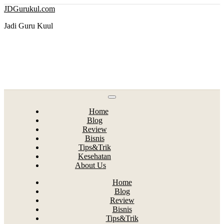
Skip
JDGurukul.com
to
content
Jadi Guru Kuul
Home
Blog
Review
Bisnis
Tips&Trik
Kesehatan
About Us
Home
Blog
Review
Bisnis
Tips&Trik