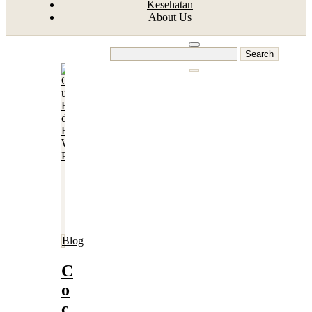
Kesehatan
About Us
Search
for:
Blog
C
o
c