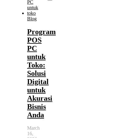
Blog
Program
POS
PC
untuk
Toko:
Solusi
Digital
untuk
Akurasi
Bisnis
Anda
March
16,