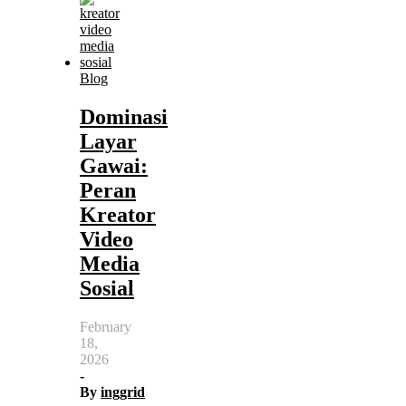
Blog
Dominasi
Layar
Gawai:
Peran
Kreator
Video
Media
Sosial
February
18,
2026
-
By
inggrid