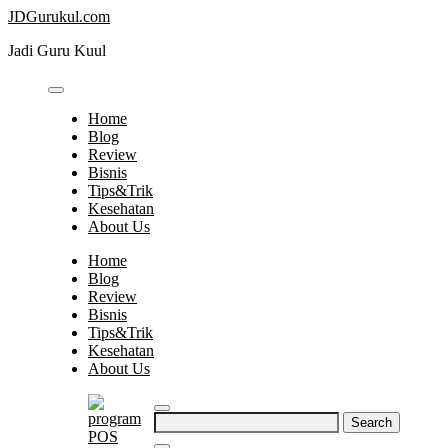
Skip
JDGurukul.com
to
Jadi Guru Kuul
content
Home
Blog
Review
Bisnis
Tips&Trik
Kesehatan
About Us
Home
Blog
Review
Bisnis
Tips&Trik
Kesehatan
About Us
Search
for: