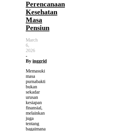
Perencanaan
Kesehatan
Masa
Pensiun
March
6,
2026
-
By
inggrid
Memasuki
masa
purnabakti
bukan
sekadar
urusan
kesiapan
finansial,
melainkan
juga
tentang
bagaimana