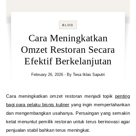
BLOG
Cara Meningkatkan
Omzet Restoran Secara
Efektif Berkelanjutan
February 26, 2026
- By
Tesa Iklas Saputri
Cara meningkatkan omzet restoran menjadi topik
penting
bagi para pelaku bisnis kuliner
yang ingin mempertahankan
dan mengembangkan usahanya. Persaingan yang semakin
ketat menuntut pemilik restoran untuk terus berinovasi agar
penjualan stabil bahkan terus meningkat.