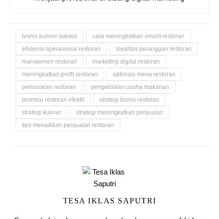
bisnis kuliner sukses
cara meningkatkan omzet restoran
efisiensi operasional restoran
loyalitas pelanggan restoran
manajemen restoran
marketing digital restoran
meningkatkan profit restoran
optimasi menu restoran
pemasaran restoran
pengelolaan usaha makanan
promosi restoran efektif
strategi bisnis restoran
strategi kuliner
strategi meningkatkan penjualan
tips menaikkan penjualan restoran
TESA IKLAS SAPUTRI