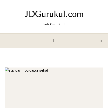
Skip to content
JDGurukul.com
Jadi Guru Kuul