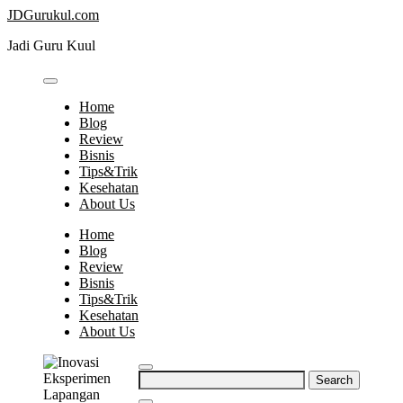
Skip
JDGurukul.com
to
Jadi Guru Kuul
content
Home
Blog
Review
Bisnis
Tips&Trik
Kesehatan
About Us
Home
Blog
Review
Bisnis
Tips&Trik
Kesehatan
About Us
Search
for: