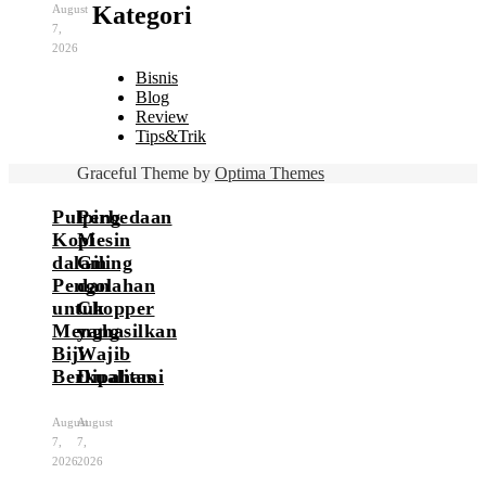
Kategori
August
7,
2026
Bisnis
Blog
Review
Tips&Trik
Graceful Theme by
Optima Themes
Pulping
Perbedaan
Kopi
Mesin
dalam
Giling
Pengolahan
dan
untuk
Chopper
Menghasilkan
yang
Biji
Wajib
Berkualitas
Dipahami
August
August
7,
7,
2026
2026