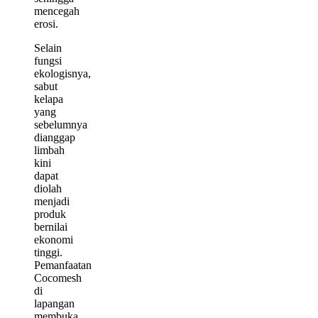
mencegah
erosi.
Selain
fungsi
ekologisnya,
sabut
kelapa
yang
sebelumnya
dianggap
limbah
kini
dapat
diolah
menjadi
produk
bernilai
ekonomi
tinggi.
Pemanfaatan
Cocomesh
di
lapangan
membuka