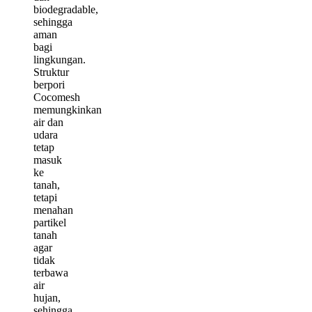
biodegradable,
sehingga
aman
bagi
lingkungan.
Struktur
berpori
Cocomesh
memungkinkan
air dan
udara
tetap
masuk
ke
tanah,
tetapi
menahan
partikel
tanah
agar
tidak
terbawa
air
hujan,
sehingga