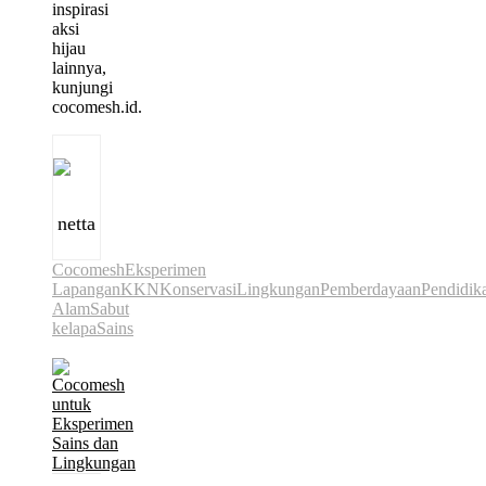
inspirasi
aksi
hijau
lainnya,
kunjungi
cocomesh.id.
netta
Cocomesh
Eksperimen
Lapangan
KKN
Konservasi
Lingkungan
Pemberdayaan
Pendidik
Alam
Sabut
kelapa
Sains