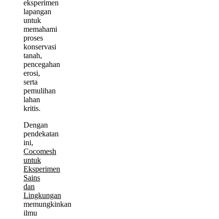
eksperimen
lapangan
untuk
memahami
proses
konservasi
tanah,
pencegahan
erosi,
serta
pemulihan
lahan
kritis.
Dengan
pendekatan
ini,
Cocomesh
untuk
Eksperimen
Sains
dan
Lingkungan
memungkinkan
ilmu