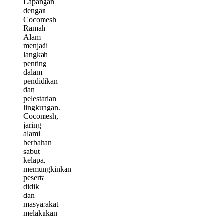
Lapangan
dengan
Cocomesh
Ramah
Alam
menjadi
langkah
penting
dalam
pendidikan
dan
pelestarian
lingkungan.
Cocomesh,
jaring
alami
berbahan
sabut
kelapa,
memungkinkan
peserta
didik
dan
masyarakat
melakukan