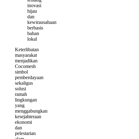
inovasi
hijau
dan
kewirausahaan
berbasis
bahan
lokal
Keterlibatan
masyarakat
menjadikan
Cocomesh
simbol
pemberdayaan
sekaligus
solusi
ramah
lingkungan
yang
menggabungkan
kesejahteraan
ekonomi
dan
pelestarian
alam.