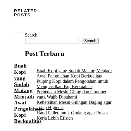
RELATED
POSTS
Search
Search
Post Terbaru
Buah
Buah Kopi yang Sudah Matang Menjadi
Kopi
Awal Pengolahan Kopi Berkualitas
yang
Pulping Kopi dalam Pengolahan untuk
Sudah
Menghasilkan Biji Berkualitas
Matang
Perbedaan Mesin Giling dan Chopper
Menjadi
yang Wajib Dipahami
Kebersihan Mesin Gilingan Daging agar
Awal
Tetap Higienis
Pengolahan
Hand Pallet untuk Gudang agar Proses
Kopi
Kerja Lebih Efisien
Berkualitas