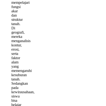
mempelajari
fungsi
akar
dan
struktur
tanah.
Di
geografi,
mereka
menganalisis
kontur,
erosi,
serta
faktor
alam
yang
memengaruhi
kesuburan
tanah.
Sedangkan
pada
kewirausahaan,
siswa
bisa
belajar