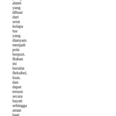
alami
yang
dibuat
dari
serat
kelapa
tua
yang
dianyam
menjadi
pola
berpori.
Bahan
ini
bersifat
fleksibel,
kuat,
dan
dapat
terurai
secara
hayati
sehingga
aman
bagi