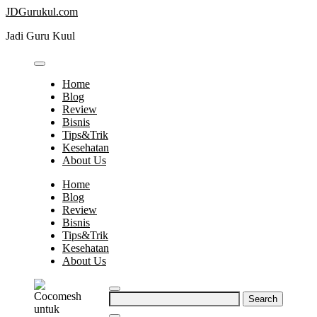
Skip
JDGurukul.com
to
Jadi Guru Kuul
content
Home
Blog
Review
Bisnis
Tips&Trik
Kesehatan
About Us
Home
Blog
Review
Bisnis
Tips&Trik
Kesehatan
About Us
Search
for: