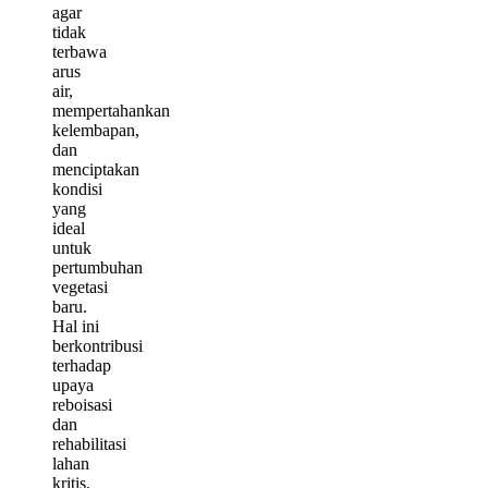
agar
tidak
terbawa
arus
air,
mempertahankan
kelembapan,
dan
menciptakan
kondisi
yang
ideal
untuk
pertumbuhan
vegetasi
baru.
Hal ini
berkontribusi
terhadap
upaya
reboisasi
dan
rehabilitasi
lahan
kritis.