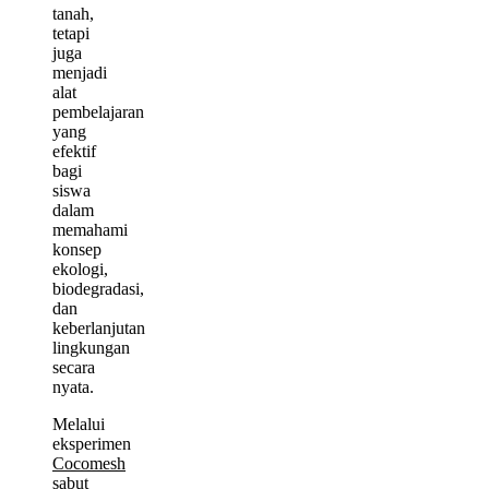
tanah,
tetapi
juga
menjadi
alat
pembelajaran
yang
efektif
bagi
siswa
dalam
memahami
konsep
ekologi,
biodegradasi,
dan
keberlanjutan
lingkungan
secara
nyata.
Melalui
eksperimen
Cocomesh
sabut