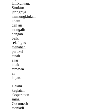
lingkungan.
Struktur
jaringnya
memungkinkan
udara
dan air
mengalir
dengan
baik,
sekaligus
menahan
partikel
tanah
agar
tidak
terbawa
air
hujan.
Dalam
kegiatan
eksperimen
sains,
Cocomesh
menjadi