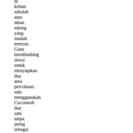
di
kebun
sekolah
atau
lahan
miring
yang
mudah
tererosi.
Guru
membimbing
siswa
untuk
menyiapkan
dua
area
percobaan:
satu
menggunakan
Cocomesh
dan
satu
tanpa
jaring
sebagai