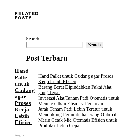
RELATED
POSTS
Search
Search
Post Terbaru
Hand
Hand Pallet untuk Gudang agar Proses
Pallet
Kerja Lebih Efisien
untuk
Barang Berat Dipindahkan Pakai Alat
Gudang
yang Tepat
agar
Investasi Alat Tanam Padi Otomatis untuk
Proses
Meningkatkan Efisiensi Pertanian
Jarak Tanam Padi Lebih Teratur untuk
Kerja
Mendukung Pertumbuhan yang Optimal
Lebih
Mesin Cetak Mie Otomatis Efisien untuk
Efisien
Produksi Lebih Cepat
August