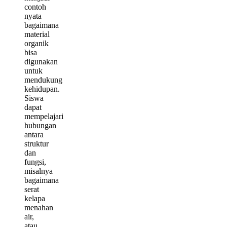
contoh
nyata
bagaimana
material
organik
bisa
digunakan
untuk
mendukung
kehidupan.
Siswa
dapat
mempelajari
hubungan
antara
struktur
dan
fungsi,
misalnya
bagaimana
serat
kelapa
menahan
air,
atau