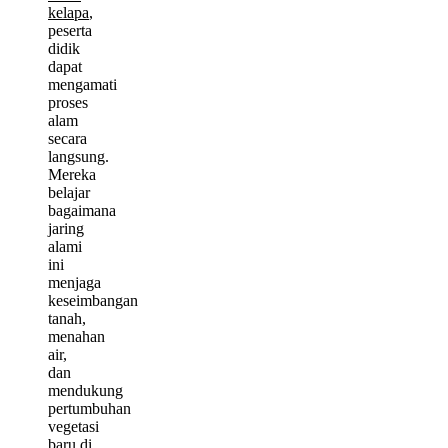
kelapa
,
peserta
didik
dapat
mengamati
proses
alam
secara
langsung.
Mereka
belajar
bagaimana
jaring
alami
ini
menjaga
keseimbangan
tanah,
menahan
air,
dan
mendukung
pertumbuhan
vegetasi
baru di