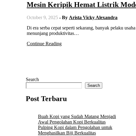
Mesin Keripik Hemat Listrik Mod
October 9, 2025
- By
Arista Vicky Alexandra
Di era serba cepat seperti sekarang, banyak pelaku usaha kecil dan menengah mulai mencari teknologi yang efisien untuk
menunjang produktivitas…
Continue Reading
Search
Search
Post Terbaru
Buah Kopi yang Sudah Matang Menjadi
Awal Pengolahan Kopi Berkualitas
Pulping Kopi dalam Pengolahan untuk
Menghasilkan Biji Berkualitas