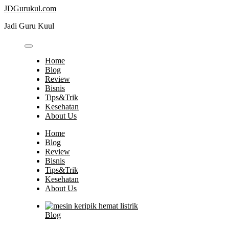
Skip
JDGurukul.com
to
Jadi Guru Kuul
content
Home
Blog
Review
Bisnis
Tips&Trik
Kesehatan
About Us
Home
Blog
Review
Bisnis
Tips&Trik
Kesehatan
About Us
Blog