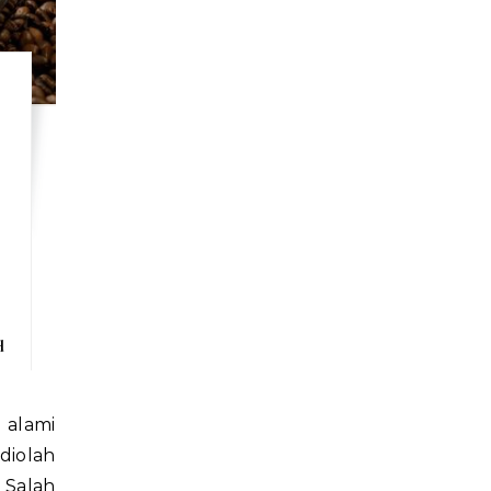
i
d
diolah
 Salah