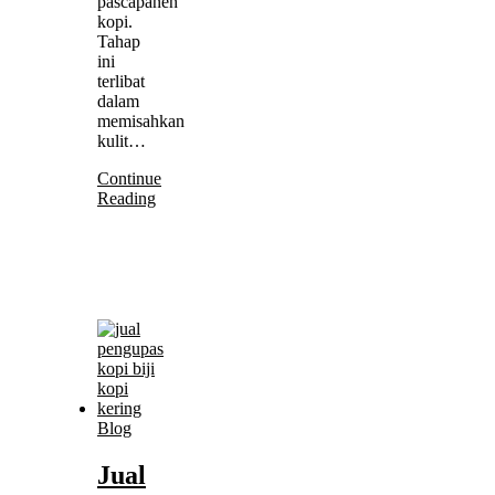
pascapanen
kopi.
Tahap
ini
terlibat
dalam
memisahkan
kulit…
Continue
Reading
Blog
Jual