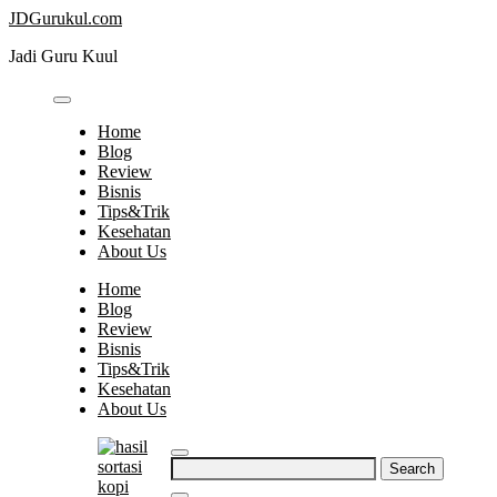
Skip
JDGurukul.com
to
Jadi Guru Kuul
content
Home
Blog
Review
Bisnis
Tips&Trik
Kesehatan
About Us
Home
Blog
Review
Bisnis
Tips&Trik
Kesehatan
About Us
Search
for: