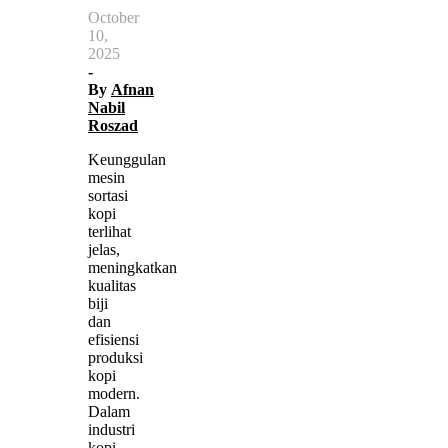
October
10,
2025
-
By
Afnan
Nabil
Roszad
Keunggulan
mesin
sortasi
kopi
terlihat
jelas,
meningkatkan
kualitas
biji
dan
efisiensi
produksi
kopi
modern.
Dalam
industri
kopi