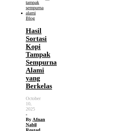
Blog
Hasil
Sortasi
Kopi
Tampak
Sempurna
Alami
yang
Berkelas
October
10,
2025
-
By
Afnan
Nabil
Roszad