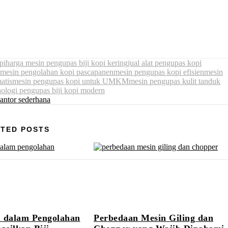
pi
harga mesin pengupas biji kopi kering
jual alat pengupas kopi
mesin pengolahan kopi pascapanen
mesin pengupas kopi efisien
mesin
atis
mesin pengupas kopi untuk UMKM
mesin pengupas kulit tanduk
nologi pengupas biji kopi modern
TED POSTS
i dalam Pengolahan
Perbedaan Mesin Giling dan