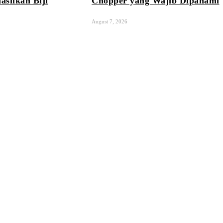
silkan Biji
Chopper yang Wajib Dipahami
August 7, 2026