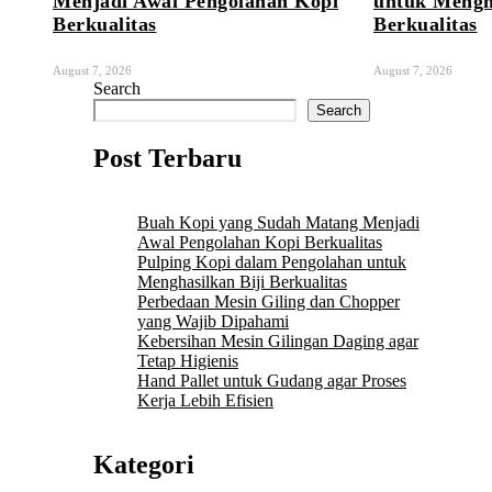
Menjadi Awal Pengolahan Kopi
untuk Mengha
Berkualitas
Berkualitas
August 7, 2026
August 7, 2026
Search
Search
Post Terbaru
Buah Kopi yang Sudah Matang Menjadi
Awal Pengolahan Kopi Berkualitas
Pulping Kopi dalam Pengolahan untuk
Menghasilkan Biji Berkualitas
Perbedaan Mesin Giling dan Chopper
yang Wajib Dipahami
Kebersihan Mesin Gilingan Daging agar
Tetap Higienis
Hand Pallet untuk Gudang agar Proses
Kerja Lebih Efisien
Kategori