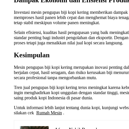
Dampak Ekonomi dan Efisiensi Produk
Investasi mesin pengupas biji kopi kering memberikan dampak e
memproses hasil panen lebih cepat dan menghemat biaya tenaga
tetap stabil meskipun volume panen meningkat.
Selain efisiensi, kualitas hasil pengupasan yang baik meningka
standar penting bagi industri pengolahan dan eksportir. Den
proses tetapi juga menaikkan nilai jual kopi secara langsung.
Kesimpulan
Mesin pengupas biji kopi kering merupakan inovasi penting d
berjalan cepat, hasil seragam, dan risiko kerusakan biji menurun
secara profesional tanpa mengorbankan mutu.
Tren jual pengupas biji kopi kering terus meningkat karena keb
ingin menghadirkan kopi unggulan dengan standar tinggi, mesin
saing produk kopi Indonesia di pasar dunia.
Untuk informasi lebih lanjut tentang dunia kopi, kunjungi web
silakan cek
Rumah Mesin
.