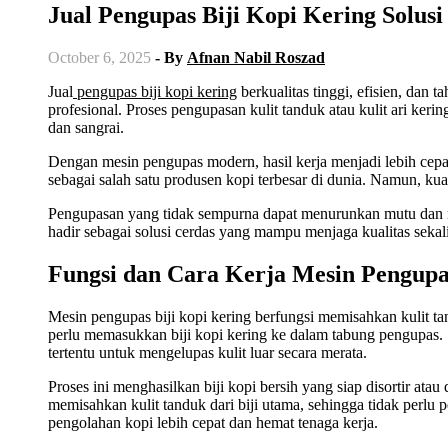
Jual Pengupas Biji Kopi Kering Solusi
October 6, 2025
- By
Afnan Nabil Roszad
Jual
pengupas biji kopi kering
berkualitas tinggi, efisien, dan 
profesional. Proses pengupasan kulit tanduk atau kulit ari keri
dan sangrai.
Dengan mesin pengupas modern, hasil kerja menjadi lebih cepa
sebagai salah satu produsen kopi terbesar di dunia. Namun, kua
Pengupasan yang tidak sempurna dapat menurunkan mutu dan me
hadir sebagai solusi cerdas yang mampu menjaga kualitas sekal
Fungsi dan Cara Kerja Mesin Pengupa
Mesin pengupas biji kopi kering berfungsi memisahkan kulit tand
perlu memasukkan biji kopi kering ke dalam tabung pengupas. S
tertentu untuk mengelupas kulit luar secara merata.
Proses ini menghasilkan biji kopi bersih yang siap disortir ata
memisahkan kulit tanduk dari biji utama, sehingga tidak perlu
pengolahan kopi lebih cepat dan hemat tenaga kerja.