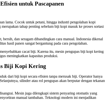
 Efisien untuk Pascapanen
tahan lama. Cocok untuk petani, hingga industri pengolahan kopi
ng merupakan tahap penting sebelum biji kopi masuk ke proses sortasi
t, bersih, dan seragam dibandingkan cara manual. Indonesia dikenal
litas hasil panen sangat bergantung pada cara pengolahan.
nyebabkan cacat biji. Karena itu, mesin pengupas biji kopi kering
igus meningkatkan kapasitas produksi.
s Biji Kopi Kering
uk dari biji kopi secara efisien tanpa merusak biji. Operator hanya
elanjutnya, silinder atau rol pengupas akan berputar dengan tekanan
u disangrai. Mesin juga dilengkapi sistem penyaring otomatis yang
 penyortiran manual tambahan. Teknologi modern ini menjadikan