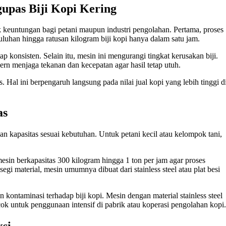
pas Biji Kopi Kering
keuntungan bagi petani maupun industri pengolahan. Pertama, proses
uhan hingga ratusan kilogram biji kopi hanya dalam satu jam.
p konsisten. Selain itu, mesin ini mengurangi tingkat kerusakan biji.
rn menjaga tekanan dan kecepatan agar hasil tetap utuh.
. Hal ini berpengaruh langsung pada nilai jual kopi yang lebih tinggi d
as
an kapasitas sesuai kebutuhan. Untuk petani kecil atau kelompok tani,
sin berkapasitas 300 kilogram hingga 1 ton per jam agar proses
gi material, mesin umumnya dibuat dari stainless steel atau plat besi
kontaminasi terhadap biji kopi. Mesin dengan material stainless steel
cok untuk penggunaan intensif di pabrik atau koperasi pengolahan kopi.