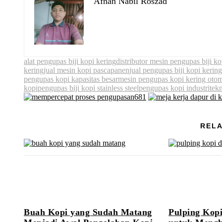
Afnan Nabil Roszad
alat pengupas biji kopi kering
distributor mesin pengupas biji ko
kering
jual mesin kopi pascapanen
jual pengupas biji kopi kering
pengupas kopi kapasitas besar
mesin pengupas kopi kering otom
kopi
pengupas biji kopi stainless steel
pengupas kopi industri
tek
RELA
Buah Kopi yang Sudah Matang
Pulping Kop