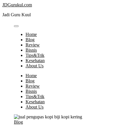
Skip
JDGurukul.com
to
Jadi Guru Kuul
content
Home
Blog
Review
Bisnis
Tips&Trik
Kesehatan
About Us
Home
Blog
Review
Bisnis
Tips&Trik
Kesehatan
About Us
Blog