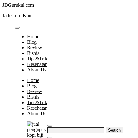
Skip
JDGurukul.com
to
Jadi Guru Kuul
content
Home
Blog
Review
Bisnis
Tips&Trik
Kesehatan
About Us
Home
Blog
Review
Bisnis
Tips&Trik
Kesehatan
About Us
Search
for: