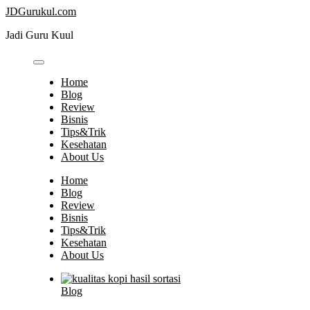
Skip
JDGurukul.com
to
Jadi Guru Kuul
content
Home
Blog
Review
Bisnis
Tips&Trik
Kesehatan
About Us
Home
Blog
Review
Bisnis
Tips&Trik
Kesehatan
About Us
Blog