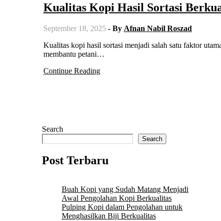
Kualitas Kopi Hasil Sortasi Berkua
September 18, 2025
- By
Afnan Nabil Roszad
Kualitas kopi hasil sortasi menjadi salah satu faktor utama yang menentukan mutu biji kopi sebelum dipasarkan. Proses sortasi
membantu petani…
Continue Reading
Search
Search
Post Terbaru
Buah Kopi yang Sudah Matang Menjadi
Awal Pengolahan Kopi Berkualitas
Pulping Kopi dalam Pengolahan untuk
Menghasilkan Biji Berkualitas