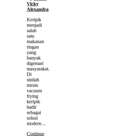
Vicky
Alexandra
Keripik
menjadi
salah
satu
makanan
ringan
yang
banyak
digemari
masyarakat.
Di
sinilah
mesin
vacuum
frying
keripik
hadir
sebagai
solusi
modern…
Continue