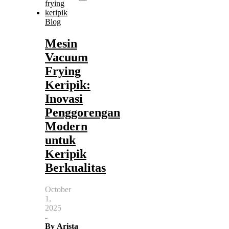
Blog
Mesin
Vacuum
Frying
Keripik:
Inovasi
Penggorengan
Modern
untuk
Keripik
Berkualitas
October
1,
2025
-
By
Arista