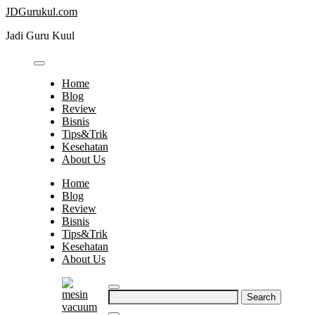
Skip
JDGurukul.com
to
Jadi Guru Kuul
content
Home
Blog
Review
Bisnis
Tips&Trik
Kesehatan
About Us
Home
Blog
Review
Bisnis
Tips&Trik
Kesehatan
About Us
Search
for: