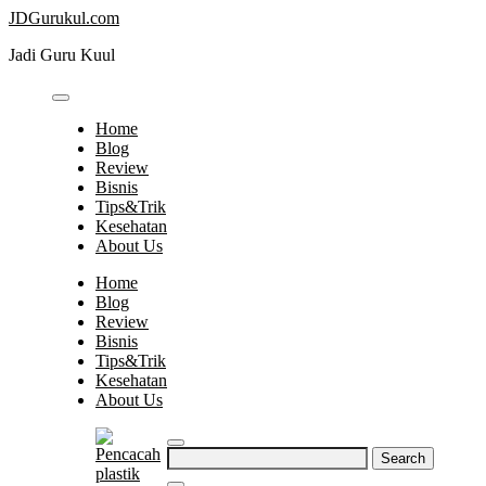
Skip
JDGurukul.com
to
Jadi Guru Kuul
content
Home
Blog
Review
Bisnis
Tips&Trik
Kesehatan
About Us
Home
Blog
Review
Bisnis
Tips&Trik
Kesehatan
About Us
Search
for: