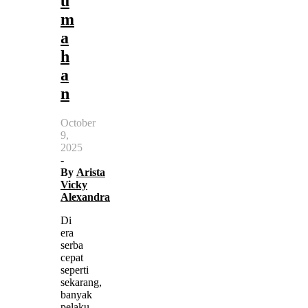
u
m
a
h
a
n
October
9,
2025
-
By
Arista
Vicky
Alexandra
Di
era
serba
cepat
seperti
sekarang,
banyak
pelaku