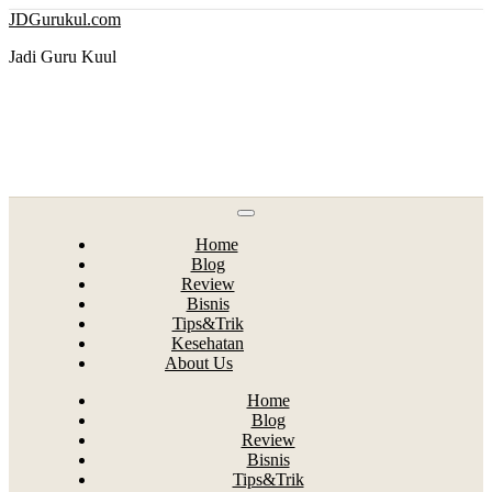
Skip
JDGurukul.com
to
content
Jadi Guru Kuul
Home
Blog
Review
Bisnis
Tips&Trik
Kesehatan
About Us
Home
Blog
Review
Bisnis
Tips&Trik