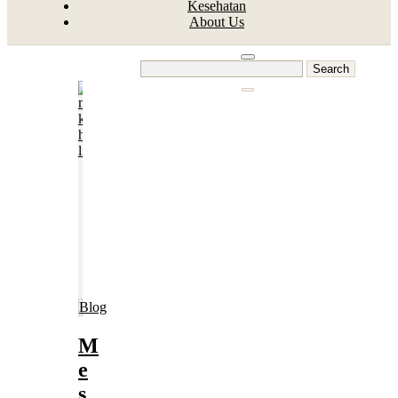
Kesehatan
About Us
Search
for:
Blog
M
e
s