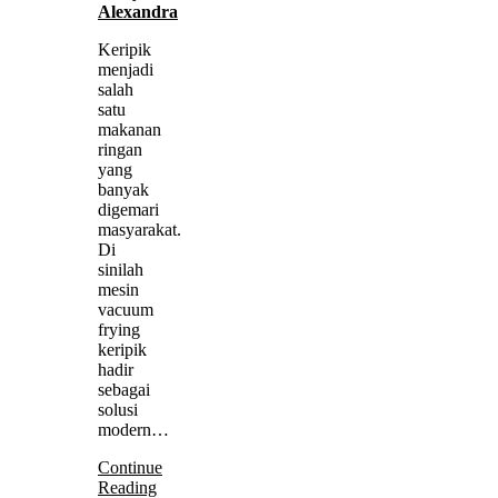
Alexandra
Keripik
menjadi
salah
satu
makanan
ringan
yang
banyak
digemari
masyarakat.
Di
sinilah
mesin
vacuum
frying
keripik
hadir
sebagai
solusi
modern…
Continue
Reading